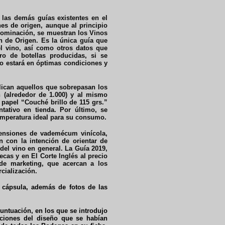
 las demás guías existentes en el
es de origen, aunque al principio
nominaci
ó
n, se muestran los Vinos
n de Origen. Es la única guía que
el vino, así como otros datos que
ro de botellas producidas, si se
o estará en óptimas condiciones y
ican aquellos que sobrepasan los
 (alrededor de 1.000) y al mismo
 papel “Couché brillo de 115 grs.”
tativo en tienda. Por último, se
emperatura ideal para su consumo.
tensiones de vademécum vinícola,
n con la intención de orientar de
del vino en general. La
Guía 2019,
tecas y en El Corte Inglés al precio
de marketing, que acercan a los
cialización.
 cápsula, además de fotos de las
untuación, en los que se introdujo
aciones del diseño que se habían