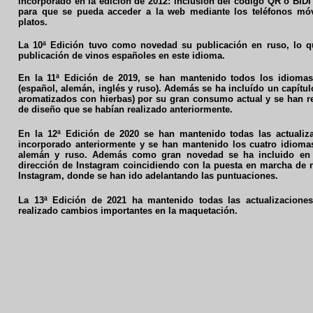
incorporado en la edición de 2012: inclusión del código QR o BIDI
para que se pueda acceder a la web mediante los teléfonos móvi
platos.
La 10ª Edición tuvo como novedad su publicación en ruso, lo q
publicación de vinos españoles en este idioma.
En la 11ª Edición de 2019, se han mantenido todos los idiomas
(español, alemán, inglés y ruso). Además se ha incluído un capítu
aromatizados con hierbas) por su gran consumo actual y se han re
de diseño que se habían realizado anteriormente.
En la 12ª Edición de 2020 se han mantenido todas las actualiz
incorporado anteriormente y se han mantenido los cuatro idiomas
alemán y ruso. Además como gran novedad se ha incluido en l
dirección de Instagram coincidiendo con la puesta en marcha de 
Instagram, donde se han ido adelantando las puntuaciones.
La 13ª Edición de 2021 ha mantenido todas las actualizaciones
realizado cambios importantes en la maquetación.