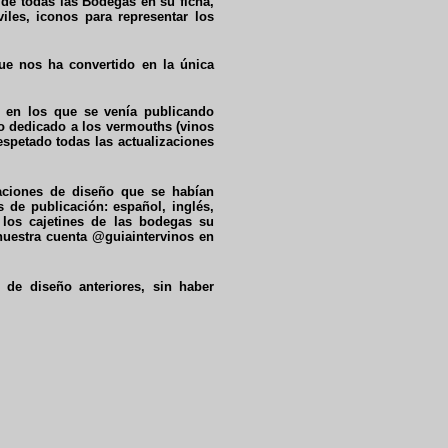
 de todas las Bodegas en su ficha,
les, iconos para representar los
ue nos ha convertido en la única
 en los que se venía publicando
lo dedicado a los vermouths (vinos
spetado todas las actualizaciones
aciones de diseño que se habían
 de publicación: español, inglés,
os cajetines de las bodegas su
nuestra cuenta @guiaintervinos en
 de diseño anteriores, sin haber