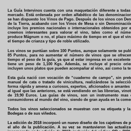
La Guía Intervinos cuenta con una maquetación diferente a todas
mercado. Está ordenada por orden alfabético de las denominacion
se han dispuesto los Vinos de Pago. Después de los vinos con De
de la Tierra, acabando con los Vinos de Mesa o sin Denominaci
ó
incluye los premios nacionales o internacionales obtenidos por 
creemos interesantes para valorar el vino, tales como el núme
produce Mágnum o no, el plazo máximo de tiempo en el que el vin
el tiempo de crianza y tipo de roble utilizado.
Los vinos se puntúan sobre 100 Puntos, aunque solamente se publ
85 Puntos, para no aumentar el número de vinos que se ofrecen
tiempo el peso de la guía, ya que al estar impresa en un excelente
tiene un peso de 1,100 Kgs. Además, se incluye el precio orien
incluyen unos platos que pueden acompañar al vino, así como la t
Esta guía nació con vocación de
“cuaderno de campo”
, sin pre
manual de cata o tratado de vinicultura, realizándose la selecció
forma rápida y amena a curiosos, expertos, aficionados o amantes 
al igual que las anteriores, se está vendiendo en las librerias, vino
de
19,90 Euros.
L
as guías de vinos, son un instrumento mas 
consumidores al mundo del vino, siendo de gran ayuda en la comer
Todos los vinos seleccionados se muestran con su etiqueta y la
Bodegas o de sus viñedos.
La edición de 2018 incorporó un nuevo diseño de los cajetines de p
el año de la publicación. A su vez se mantuvieron las actualiz